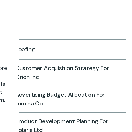
Roofing
Customer Acquisition Strategy For
ore
Orion Inc
lla
st
Advertising Budget Allocation For
m,
Lumina Co
Product Development Planning For
Solaris Ltd