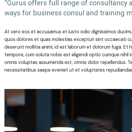
”Gurus offers full range of consultancy a
ways for business consul and training m
At vero eos et accusamus et iusto odio dignissimos ducimus
quos dolores et quas molestias excepturi sint occaecati cupi
deserunt mollitia animi, id est laborum et dolorum fuga. Et 
tempore, cum soluta nobis est eligendi optio cumque nihil
omnis voluptas assumenda est, omnis dolor repellendus. Te
necessitatibus saepe eveniet ut et voluptates repudiandae