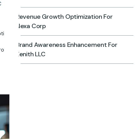
c
Revenue Growth Optimization For
Nexa Corp
ti
Brand Awareness Enhancement For
ro
Zenith LLC