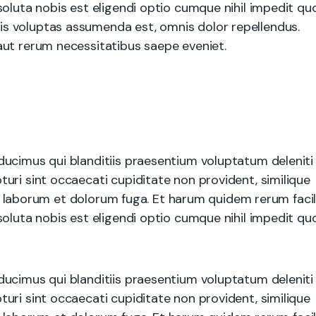
soluta nobis est eligendi optio cumque nihil impedit qu
s voluptas assumenda est, omnis dolor repellendus.
aut rerum necessitatibus saepe eveniet.
ducimus qui blanditiis praesentium voluptatum deleniti
uri sint occaecati cupiditate non provident, similique
est laborum et dolorum fuga. Et harum quidem rerum facil
soluta nobis est eligendi optio cumque nihil impedit qu
ducimus qui blanditiis praesentium voluptatum deleniti
uri sint occaecati cupiditate non provident, similique