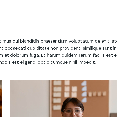
imus qui blanditiis praesentium voluptatum deleniti a
t occaecati cupiditate non provident, similique sunt in
rum et dolorum fuga. Et harum quidem rerum facilis est e
obis est eligendi optio cumque nihil impedit.