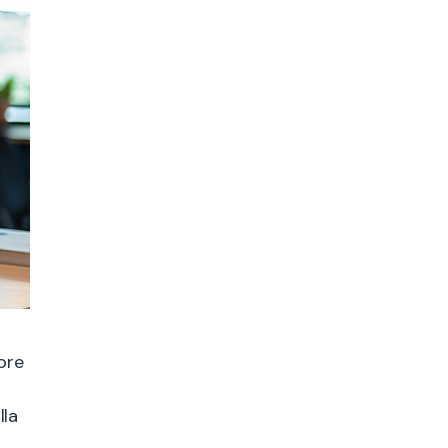
ore
lla